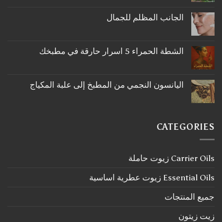
توجد
تعليقات
على
الجانب المظلم للجمال
ما
لا
لا
توجد
تعرفه
تعليقات
عن
على
اكليل
الشطة الحمراء 5 اسرار حارقة في مطبخك
الجانب
الجبل
لا
المظلم
توجد
للجمال
تعليقات
على
اليانسون النجمي من المطبخ إلى علبة المكياج
الشطة
لا
الحمراء
توجد
5
تعليقات
اسرار
على
حارقة
اليانسون
في
CATEGORIES
النجمي
مطبخك
من
المطبخ
إلى
Carrier Oils زيوت حاملة
علبة
المكياج
Essential Oils زيوت عطرية اساسية
جميع المنتجات
زيت زيتون