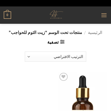
تخطي
alhassnaa.com
للمحتوى
0
الرئيسية
/
منتجات تحت الوسم “زيت الثوم للحواجب”
تصفية
إضافة
إلى
قائمة
الرغبات