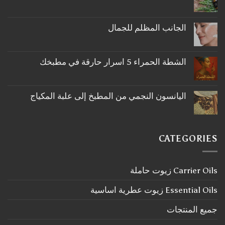
لا
توجد
تعليقات
على
الجانب المظلم للجمال
ما
لا
لا
توجد
تعرفه
تعليقات
عن
على
اكليل
الشطة الحمراء 5 اسرار حارقة في مطبخك
الجانب
الجبل
لا
المظلم
توجد
للجمال
تعليقات
على
اليانسون النجمي من المطبخ إلى علبة المكياج
الشطة
لا
الحمراء
توجد
5
تعليقات
اسرار
على
حارقة
اليانسون
في
CATEGORIES
النجمي
مطبخك
من
المطبخ
إلى
Carrier Oils زيوت حاملة
علبة
المكياج
Essential Oils زيوت عطرية اساسية
جميع المنتجات