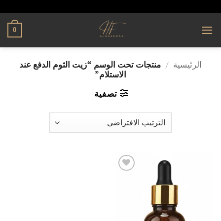
تخطي
alhassnaa.com
للمحتوى
0
الرئيسية
/
منتجات تحت الوسم “زيت الثوم الدفع عند
الاستلام”
تصفية
إضافة
إلى
قائمة
الرغبات