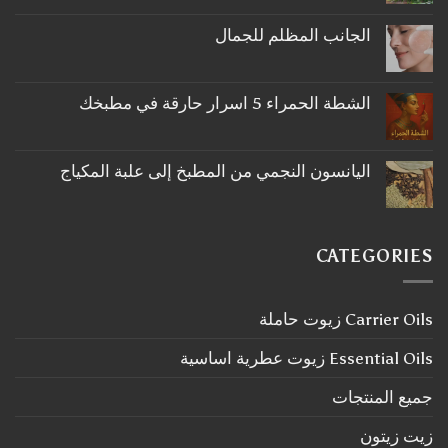
توجد
تعليقات
على
الجانب المظلم للجمال
ما
لا
لا
توجد
تعرفه
تعليقات
عن
على
اكليل
الشطة الحمراء 5 اسرار حارقة في مطبخك
الجانب
الجبل
لا
المظلم
توجد
للجمال
تعليقات
على
اليانسون النجمي من المطبخ إلى علبة المكياج
الشطة
لا
الحمراء
توجد
5
تعليقات
اسرار
على
حارقة
اليانسون
في
CATEGORIES
النجمي
مطبخك
من
المطبخ
إلى
Carrier Oils زيوت حاملة
علبة
المكياج
Essential Oils زيوت عطرية اساسية
جميع المنتجات
زيت زيتون