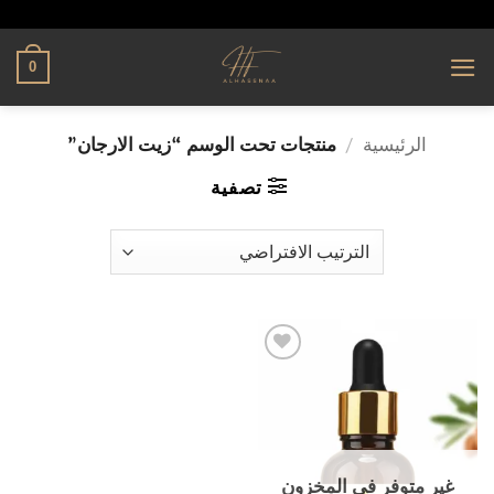
تخطي
alhassnaa.com
للمحتوى
0
الرئيسية
/
منتجات تحت الوسم “زيت الارجان”
تصفية
إضافة
إلى
قائمة
الرغبات
غير متوفر في المخزون