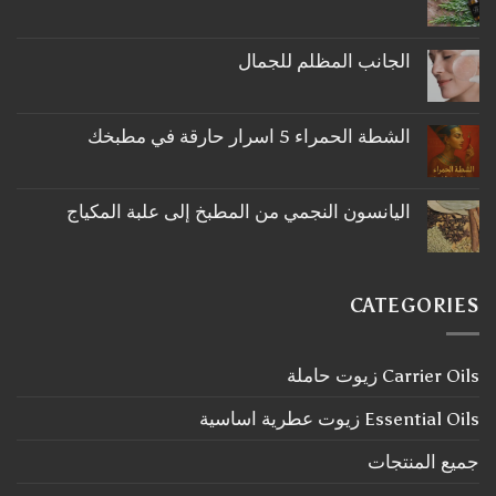
لا
توجد
تعليقات
على
الجانب المظلم للجمال
ما
لا
لا
توجد
تعرفه
تعليقات
عن
على
اكليل
الشطة الحمراء 5 اسرار حارقة في مطبخك
الجانب
الجبل
لا
المظلم
توجد
للجمال
تعليقات
على
اليانسون النجمي من المطبخ إلى علبة المكياج
الشطة
لا
الحمراء
توجد
5
تعليقات
اسرار
على
حارقة
اليانسون
في
CATEGORIES
النجمي
مطبخك
من
المطبخ
إلى
Carrier Oils زيوت حاملة
علبة
المكياج
Essential Oils زيوت عطرية اساسية
جميع المنتجات