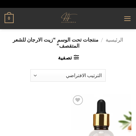
تخطي
alhassnaa.com
للمحتوى
0
الرئيسية
/
منتجات تحت الوسم “زيت الارجان للشعر
المتقصف”
تصفية
إضافة
إلى
قائمة
الرغبات