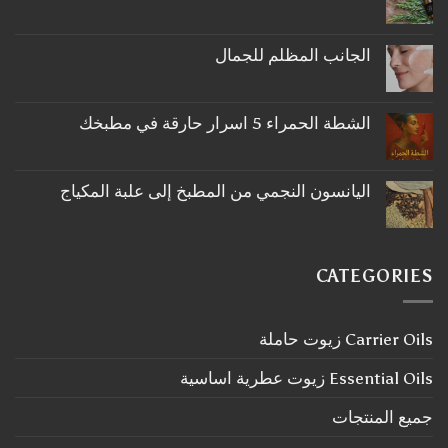
لا
توجد
تعليقات
على
الجانب المظلم للجمال
ما
لا
لا
توجد
تعرفه
تعليقات
عن
على
اكليل
الشطة الحمراء 5 اسرار حارقة في مطبخك
الجانب
الجبل
لا
المظلم
توجد
للجمال
تعليقات
على
اليانسون النجمي من المطبخ إلى علبة المكياج
الشطة
لا
الحمراء
توجد
5
تعليقات
اسرار
على
حارقة
اليانسون
في
CATEGORIES
النجمي
مطبخك
من
المطبخ
إلى
Carrier Oils زيوت حاملة
علبة
المكياج
Essential Oils زيوت عطرية اساسية
جميع المنتجات