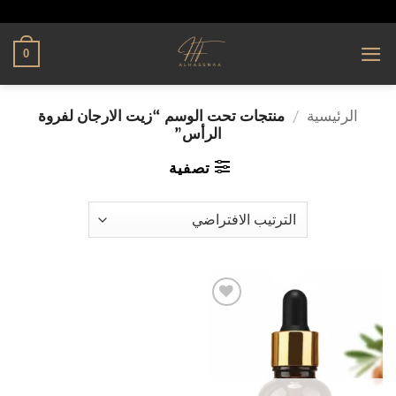
تخطي
alhassnaa.com
للمحتوى
0
الرئيسية
/
منتجات تحت الوسم “زيت الارجان لفروة
الرأس”
تصفية
إضافة
إلى
قائمة
الرغبات