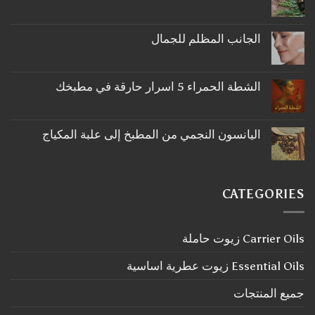
لا
توجد
تعليقات
على
الجانب المظلم للجمال
ما
لا
لا
توجد
تعرفه
تعليقات
عن
على
اكليل
الشطة الحمراء 5 اسرار حارقة في مطبخك
الجانب
الجبل
لا
المظلم
توجد
للجمال
تعليقات
على
اليانسون النجمي من المطبخ إلى علبة المكياج
الشطة
لا
الحمراء
توجد
5
تعليقات
اسرار
على
حارقة
اليانسون
في
CATEGORIES
النجمي
مطبخك
من
المطبخ
إلى
Carrier Oils زيوت حاملة
علبة
المكياج
Essential Oils زيوت عطرية اساسية
جميع المنتجات