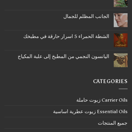
لا
توجد
تعليقات
على
الجانب المظلم للجمال
ما
لا
لا
توجد
تعرفه
تعليقات
عن
على
اكليل
الشطة الحمراء 5 اسرار حارقة في مطبخك
الجانب
الجبل
لا
المظلم
توجد
للجمال
تعليقات
على
اليانسون النجمي من المطبخ إلى علبة المكياج
الشطة
لا
الحمراء
توجد
5
تعليقات
اسرار
على
حارقة
اليانسون
في
CATEGORIES
النجمي
مطبخك
من
المطبخ
إلى
Carrier Oils زيوت حاملة
علبة
المكياج
Essential Oils زيوت عطرية اساسية
جميع المنتجات