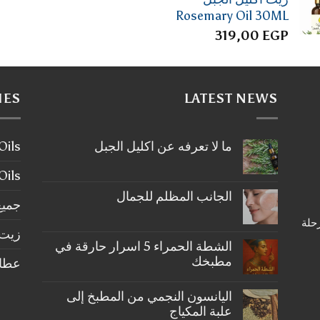
Rosemary Oil 30ML
319,00
EGP
IES
LATEST NEWS
ما لا تعرفه عن اكليل الجبل
ier Oils
لا
توجد
tial Oils
تعليقات
على
الجانب المظلم للجمال
ما
جميع
لا
لا
رحلة
تعرفه
توجد
عن
زيت 
تعليقات
على
اكليل
الشطة الحمراء 5 اسرار حارقة في
الجبل
الجانب
مطبخك
عطارة ery
المظلم
للجمال
لا
توجد
اليانسون النجمي من المطبخ إلى
تعليقات
على
علبة المكياج
الشطة