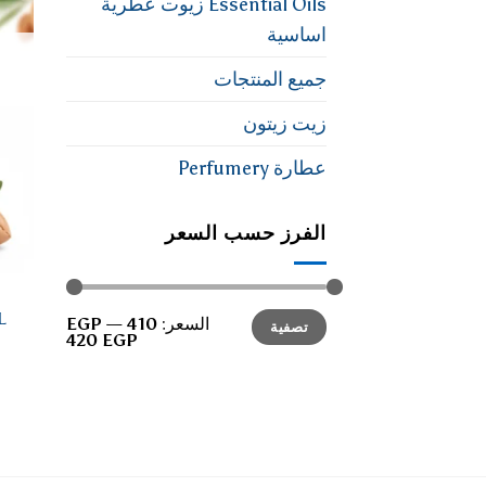
Essential Oils زيوت عطرية
اساسية
جميع المنتجات
زيت زيتون
عطارة Perfumery
الفرز حسب السعر
أدنى
أعلى
ML
السعر:
410 EGP
—
تصفية
سعر
سعر
420 EGP