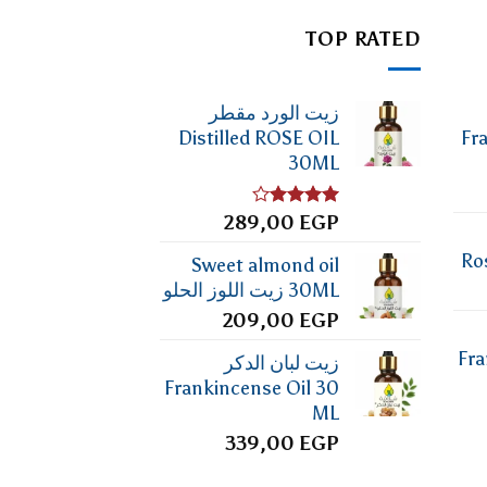
TOP RATED
زيت الورد مقطر
Distilled ROSE OIL
Fr
30ML
تم
EGP
289,00
التقييم
4.00
من
Ro
Sweet almond oil
5
30ML زيت اللوز الحلو
209,00
EGP
Fra
زيت لبان الدكر
Frankincense Oil 30
ML
339,00
EGP