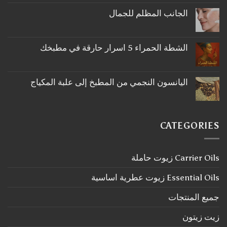
تعليقات
على
الجانب المظلم للجمال
ما
لا
لا
توجد
تعرفه
تعليقات
عن
على
اكليل
الشطة الحمراء 5 اسرار حارقة في مطبخك
الجانب
الجبل
لا
المظلم
توجد
للجمال
تعليقات
على
اليانسون النجمي من المطبخ إلى علبة المكياج
الشطة
لا
الحمراء
توجد
5
تعليقات
اسرار
على
حارقة
اليانسون
في
CATEGORIES
النجمي
مطبخك
من
المطبخ
إلى
Carrier Oils زيوت حاملة
علبة
المكياج
Essential Oils زيوت عطرية اساسية
جميع المنتجات
زيت زيتون