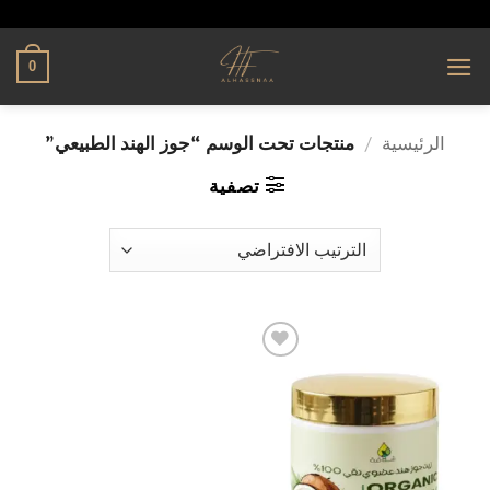
تخطي
alhassnaa.com
للمحتوى
0
الرئيسية
/
منتجات تحت الوسم “جوز الهند الطبيعي”
تصفية
إضافة
إلى
قائمة
الرغبات