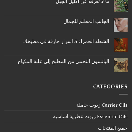
ما لا تعرفه عن اكليل الجبل
لا
توجد
تعليقات
على
الجانب المظلم للجمال
ما
لا
لا
توجد
تعرفه
تعليقات
عن
على
اكليل
الشطة الحمراء 5 اسرار حارقة في مطبخك
الجانب
الجبل
لا
المظلم
توجد
للجمال
تعليقات
على
اليانسون النجمي من المطبخ إلى علبة المكياج
الشطة
لا
الحمراء
توجد
5
تعليقات
اسرار
على
حارقة
اليانسون
في
CATEGORIES
النجمي
مطبخك
من
المطبخ
إلى
Carrier Oils زيوت حاملة
علبة
المكياج
Essential Oils زيوت عطرية اساسية
جميع المنتجات