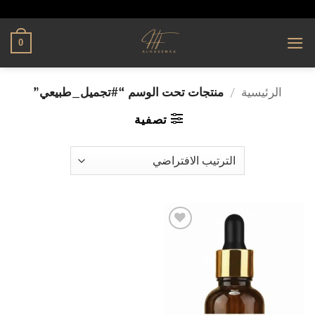
تخطي
alhassnaa.com
للمحتوى
0
الرئيسية
/
منتجات تحت الوسم “#تجميل_طبيعي”
تصفية
إضافة
إلى
قائمة
الرغبات