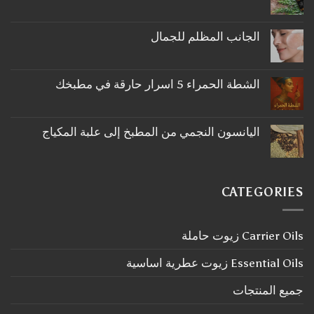
لا
توجد
تعليقات
على
الجانب المظلم للجمال
ما
لا
لا
توجد
تعرفه
تعليقات
عن
على
اكليل
الشطة الحمراء 5 اسرار حارقة في مطبخك
الجانب
الجبل
لا
المظلم
توجد
للجمال
تعليقات
على
اليانسون النجمي من المطبخ إلى علبة المكياج
الشطة
لا
الحمراء
توجد
5
تعليقات
اسرار
على
حارقة
اليانسون
في
CATEGORIES
النجمي
مطبخك
من
المطبخ
إلى
Carrier Oils زيوت حاملة
علبة
المكياج
Essential Oils زيوت عطرية اساسية
جميع المنتجات